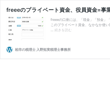
freeeのプライベート資金、役員資金=
freeeの口座には、「現金」「預金
このプライベート資金、なかなか使い
freee
…
続きを読む
の
プ
ラ
柏市の税理士 入野拓実税理士事務所
イ
ベ
ー
ト
資
金、
役
員
資
金
=
事