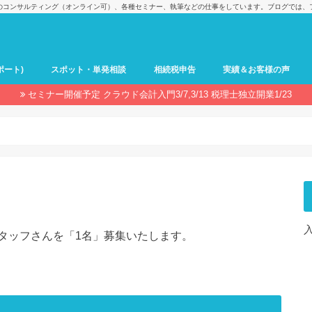
のコンサルティング（オンライン可）、各種セミナー、執筆などの仕事をしています。ブログでは、
ポート)
スポット・単発相談
相続税申告
実績＆お客様の声
セミナー開催予定 クラウド会計入門3/7,3/13 税理士独立開業1/23
タッフさんを「1名」募集いたします。