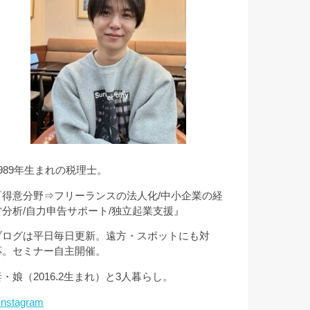
1989年生まれの税理士。
『得意分野⇒フリーランスの法人化/中小企業の経
営分析/自力申告サポート/独立起業支援』
ブログは平日毎日更新。遠方・スポットにも対
応。セミナー自主開催。
妻・娘（2016.2生まれ）と3人暮らし。
Instagram