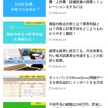
費・人件費・設備投資の採算シミュ
レーションをするには
2018.04.26
社長のための財務入門
損益分岐点分析とは？限界利益と
は？内容と計算方法をどこよりもわ
かりやすく解説！
2018.04.25
決算書の読み方
経理を経営に役立てる。月次決算を
行い毎月試算表を作成することの目
的と効果。
2018.04.23
自分で経理・決算・確定申告
ネットバンクのExcel(csv)明細デー
タを弥生会計にインポートする方法
2018.04.19
子育て
子供手当の総額は198万円。貯金し