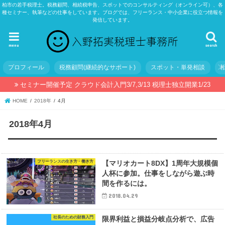
柏市の若手税理士。税務顧問、相続税申告、スポットでのコンサルティング（オンライン可）、各
種セミナー、執筆などの仕事をしています。ブログでは、フリーランス・中小企業に役立つ情報を
発信しています。
menu
search
プロフィール
税務顧問(継続的なサポート)
スポット・単発相談
セミナー開催予定 クラウド会計入門3/7,3/13 税理士独立開業1/23
HOME
2018年
4月
2018年4月
フリーランスの生き方・働き方
【マリオカート8DX】1周年大規模個
人杯に参加。仕事をしながら遊ぶ時
間を作るには。
2018.04.29
社長のための財務入門
限界利益と損益分岐点分析で、広告