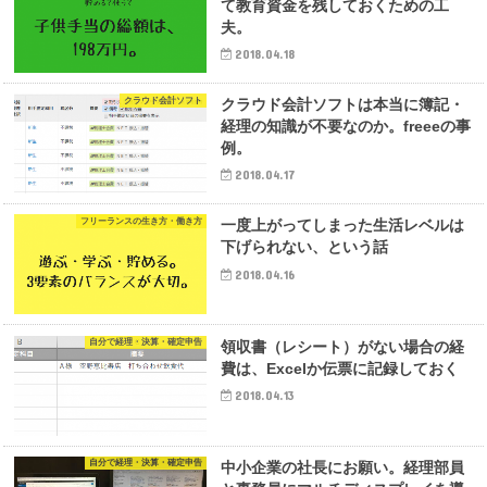
て教育資金を残しておくための工
夫。
2018.04.18
クラウド会計ソフト
クラウド会計ソフトは本当に簿記・
経理の知識が不要なのか。freeeの事
例。
2018.04.17
フリーランスの生き方・働き方
一度上がってしまった生活レベルは
下げられない、という話
2018.04.16
自分で経理・決算・確定申告
領収書（レシート）がない場合の経
費は、Excelか伝票に記録しておく
2018.04.13
自分で経理・決算・確定申告
中小企業の社長にお願い。経理部員