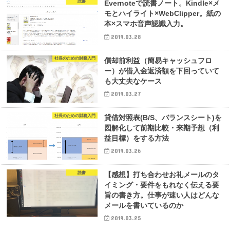
読書
Evernoteで読書ノート。Kindle×メ
モとハイライト×WebClipper。紙の
本×スマホ音声認識入力。
2019.03.28
社長のための財務入門
償却前利益（簡易キャッシュフロ
ー）が借入金返済額を下回っていて
も大丈夫なケース
2019.03.27
社長のための財務入門
貸借対照表(B/S、バランスシート)を
図解化して前期比較・来期予想（利
益目標）をする方法
2019.03.26
読書
【感想】打ち合わせお礼メールのタ
イミング・要件をもれなく伝える要
旨の書き方。仕事が速い人はどんな
メールを書いているのか
2019.03.25