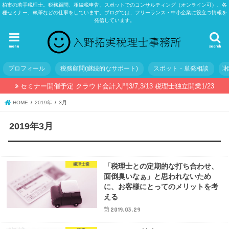
柏市の若手税理士。税務顧問、相続税申告、スポットでのコンサルティング（オンライン可）、各
種セミナー、執筆などの仕事をしています。ブログでは、フリーランス・中小企業に役立つ情報を
発信しています。
menu
search
プロフィール
税務顧問(継続的なサポート)
スポット・単発相談
セミナー開催予定 クラウド会計入門3/7,3/13 税理士独立開業1/23
HOME
2019年
3月
2019年3月
税理士業
「税理士との定期的な打ち合わせ、
面倒臭いなぁ」と思われないため
に、お客様にとってのメリットを考
える
2019.03.29