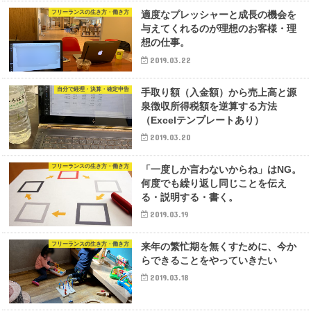
フリーランスの生き方・働き方
適度なプレッシャーと成長の機会を
与えてくれるのが理想のお客様・理
想の仕事。
2019.03.22
自分で経理・決算・確定申告
手取り額（入金額）から売上高と源
泉徴収所得税額を逆算する方法
（Excelテンプレートあり）
2019.03.20
フリーランスの生き方・働き方
「一度しか言わないからね」はNG。
何度でも繰り返し同じことを伝え
る・説明する・書く。
2019.03.19
フリーランスの生き方・働き方
来年の繁忙期を無くすために、今か
らできることをやっていきたい
2019.03.18