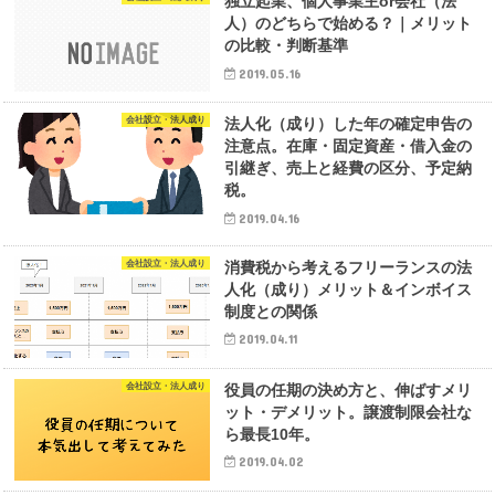
独立起業、個人事業主or会社（法
人）のどちらで始める？｜メリット
の比較・判断基準
2019.05.16
会社設立・法人成り
法人化（成り）した年の確定申告の
注意点。在庫・固定資産・借入金の
引継ぎ、売上と経費の区分、予定納
税。
2019.04.16
会社設立・法人成り
消費税から考えるフリーランスの法
人化（成り）メリット＆インボイス
制度との関係
2019.04.11
会社設立・法人成り
役員の任期の決め方と、伸ばすメリ
ット・デメリット。譲渡制限会社な
ら最長10年。
2019.04.02