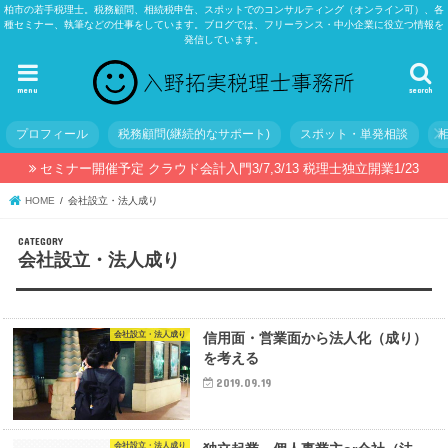
柏市の若手税理士。税務顧問、相続税申告、スポットでのコンサルティング（オンライン可）、各
種セミナー、執筆などの仕事をしています。ブログでは、フリーランス・中小企業に役立つ情報を
発信しています。
menu
search
プロフィール
税務顧問(継続的なサポート)
スポット・単発相談
セミナー開催予定 クラウド会計入門3/7,3/13 税理士独立開業1/23
HOME
会社設立・法人成り
会社設立・法人成り
会社設立・法人成り
信用面・営業面から法人化（成り）
を考える
2019.09.19
会社設立・法人成り