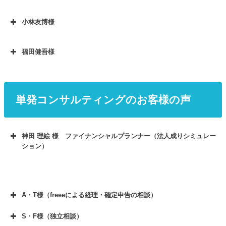
小林友博様
福田健吾様
単発コンサルティングのお客様の声
神田 理絵 様 ファイナンシャルプランナー（法人成りシミュレー
ション）
サービスに申し込まれる前に、どんなことで悩ん
A・T様（freeeによる経理・確定申告の相談）
でいましたか？
以前より利益が増えそうなので、このまま個人事
S・F様（独立相談）