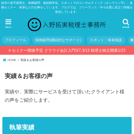
柏市の若手税理士。税務顧問、相続税申告、スポットでのコンサルティング（オンライン可）、各
種セミナー、執筆などの仕事をしています。ブログでは、フリーランス・中小企業に役立つ情報を
発信しています。
menu
search
プロフィール
税務顧問(継続的なサポート)
スポット・単発相談
セミナー開催予定 クラウド会計入門3/7,3/13 税理士独立開業1/23
HOME
実績＆お客様の声
実績＆お客様の声
実績や、実際にサービスを受けて頂いたクライアント様
の声をご紹介します。
執筆実績