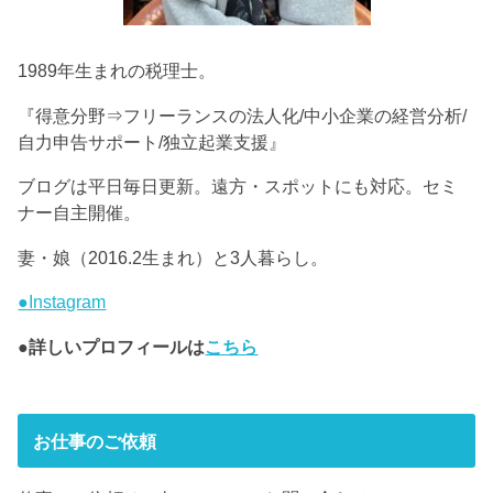
実際にサービスを受けていただいた感想
1989年生まれの税理士。
とても丁寧に見ていただけました。
『得意分野⇒フリーランスの法人化/中小企業の経営分析/
こちらの状況説明で分かりにくい部分があれば
自力申告サポート/独立起業支援』
「
それはこういうことですか？」と分かるまで訊
ブログは平日毎日更新。遠方・スポットにも対応。セミ
いていただけ、 メールでのやり取りでしたがコ
ナー自主開催。
ミュニケーションをしっかりとっていただけ
感謝
しております。
妻・娘（2016.2生まれ）と3人暮らし。
いただいたアドバイスも説得力があり、安心感が
●Instagram
ありました。
今までの疑問点も解決し、有意義な時間でした。
●詳しいプロフィールは
こちら
税金関連の質問が出てきたらまたお世話になりた
いと思っています。その折りにはよろしくお願い
いたします。
お仕事のご依頼