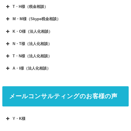
業主でいいのか、法人化した方がいいのか。
T・H様（税金相談）
税や社会保険の負担などトータルのアドバイスが
freeeを使用していましたが、果たして入力した
欲しかった。
内容は正しいのかどうかがずっと不安でした。
M・M様（Skype税金相談）
いろいろなサービス（セミナー）がある中で、私
実際にご相談して、画面を見ていただきながら細
Q：いろいろなサービスがある中で、なぜ私のサービ
のサービスにお申込みされた決め手は何ですか？
K・O様（法人化相談）
かく修正していただき、数字のずれや正しい入力
スにお申込みされたのですか？
方法を教えていただけてやっとすっきりしまし
N・T様（法人化相談）
実際にサービスを受けていただいた感想
実際にサービスを受けていただいた感想、解決し
0ベースから20代で独立を始め、現在まで継続し
た。
たこと、良かったことなどを教えてください。
柏市税理士というワードで色々な方のページを読んだ
て事務所を経営されていて独立に関するリアリテ
T・N様（法人化相談）
本当にありがとうございました！
ITに明るく、説明も分かりやすく、数字も明確に
中で、とても苦労されてきた内容に心動かされ連絡さ
高齢者の個人相談にも関わらず、親切かつ丁寧に
ィで私と同じような境遇で独立した方の声をお聞
個人事業を続けた場合と、法人成りした場合のシ
出してくださってとても良かったです。
せて頂きました。
対応して下さり、とっても安心
しました。
A・I様（法人化相談）
き出来ると思ったためです。
Q：いろいろなサービスがある中で、なぜ私のサ
ミュレーションをお願いしました。
私自身が忙しいのでskypeは非常に助かりました。
今後も末長くお世話になりたいと思っておりま
また、軌道に乗ってもそこで満足せず更なる変化
ービスにお申込みされたのですか？
法人化するタイミングについては関連書籍やサイ
Q：実際にサービスを受けていただいた感想、解決し
Q：実際にサービス（セミナー）を受けていただ
ホームページで、法人化にあたっての社会保険の
す。よろしくお願いいたします。
を求めるハングリー精神から向上心が高い方と思
トがたくさんあり色々と説明されていますが、
たこと、良かったことなどを教えてください。どんな
負担について詳しく触れられていたことと、
いた感想、解決したこと、良かったことなどを教
い相談しました。
それらで得られるのは一般論だけでした。
メールコンサルティングのお客様の声
Q：実際にサービス（セミナー）を受けていただ
些細なことでも結構です。
税理士の方にご相談するのは税務顧問の依頼あり
えてください。
売上が同じでも財務状況は事業所によって千差万
いた感想、解決したこと、良かったことなどを教
きのような気がしてこれまで敷居が高く感じられ
実際にサービス（セミナー）を受けていただいた
別だからです。 「私の事業所の場合はどうなの
ていましたが、法人成りシミュレーションに特化
えてください。
もやもやしてたことが改善されただけでなく、今後に
法人設立にあたり、漠然とした不安がありました
株や投資信託などの金融商品に関する税金のご相談で
感想、解決したこと、良かったことなどを教えて
した単発のサービスがあることで安心してご相談
か」が知りたく税理士さんに相談することを決
Y・K様
つながるアドバイスも頂けたことは非常に有益だった
が、じっくりと話を聞いて下さり、一つ一つ疑問
した。
ください。どんな些細なことでも結構です。
できました。
と思います。
意。
法人化した場合の具体的な税金面を知ることがで
をつぶすことができました。
金融商品に関する税金の仕組みの簡単なご説明と、申