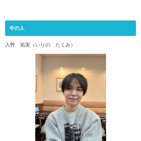
Q：実際にサービス（セミナー）を受けていただ
きました。
告シミュレーションなどを行いました。
独立→経営の流れをリアルタイムに沿って話して
いた感想、解決したこと、良かったことなどを教
最初は他の税理士事務所の無料相談に参加したの
いただくことで非常に独立前後のイメージがしや
えてください。
ですが、無料だからか、 確定申告書も横目でチ
すく、独立に対する不安や相談内容を分かりやす
中の人
ラッとしか見てもらえず、「法人化してもしなく
法人成りすることで新たに発生するコストが漠然
く解決することができました。
ても大差ないと思う」という回答を得ました。
としか分からず不安でしたが、自分の事業内容・
特に失敗談や心構えは20代で独立したからこそ私
入野 拓実（いりの たくみ）
規模・生活スタイルに合ったシミュレーション・
に通じる内容がありここでしか聞けない内容で非
腑に落ちなかったのでネットで調べていると、入
アドバイスをいただけ、法人成りへのイメージを
常に助かりました。
野さんの
「法人成りの有利不利シミュレーション
掴むことができました。
は社会保険も考慮しよう」という記事
に出会い
ました。先の無料相談では「社会保険料」のこと
が考慮されていなかったのです。
大きな事務所よりも丁寧に見ていただけそうなの
で個人でされてる税理士事務所がよかったこと
と、 ブログから垣間見られるお人柄に惹かれて
入野さんに相談をお願いすることに決めました。