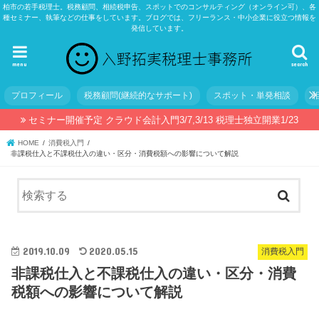
柏市の若手税理士。税務顧問、相続税申告、スポットでのコンサルティング（オンライン可）、各
種セミナー、執筆などの仕事をしています。ブログでは、フリーランス・中小企業に役立つ情報を
発信しています。
menu
search
プロフィール
税務顧問(継続的なサポート)
スポット・単発相談
セミナー開催予定 クラウド会計入門3/7,3/13 税理士独立開業1/23
HOME
消費税入門
非課税仕入と不課税仕入の違い・区分・消費税額への影響について解説
2019.10.09
2020.05.15
消費税入門
非課税仕入と不課税仕入の違い・区分・消費
税額への影響について解説