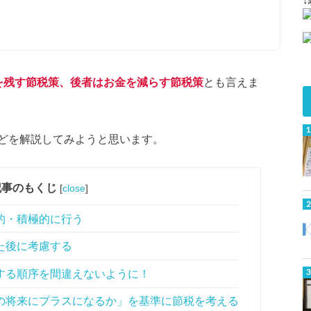
を残す節税策、後者はお金を減らす節税策
とも言えま
どを解説してみようと思います。
記事のもくじ
[
close
]
的・積極的に行う
た後に考慮する
する順序を間違えないように！
の将来にプラスになるか」を基準に節税を考える