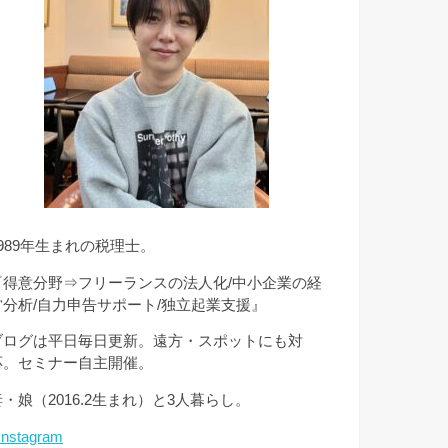
1989年生まれの税理士。
『得意分野⇒フリーランスの法人化/中小企業の経
営分析/自力申告サポート/独立起業支援』
ブログは平日毎日更新。遠方・スポットにも対
応。セミナー自主開催。
妻・娘（2016.2生まれ）と3人暮らし。
Instagram