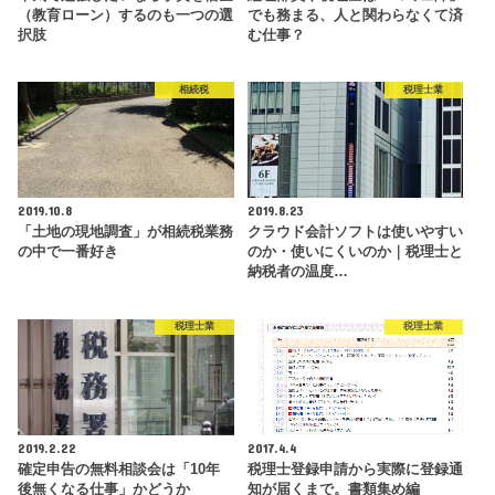
（教育ローン）するのも一つの選
でも務まる、人と関わらなくて済
択肢
む仕事？
相続税
税理士業
2019.10.8
2019.8.23
「土地の現地調査」が相続税業務
クラウド会計ソフトは使いやすい
の中で一番好き
のか・使いにくいのか｜税理士と
納税者の温度…
税理士業
税理士業
2019.2.22
2017.4.4
確定申告の無料相談会は「10年
税理士登録申請から実際に登録通
後無くなる仕事」かどうか
知が届くまで。書類集め編