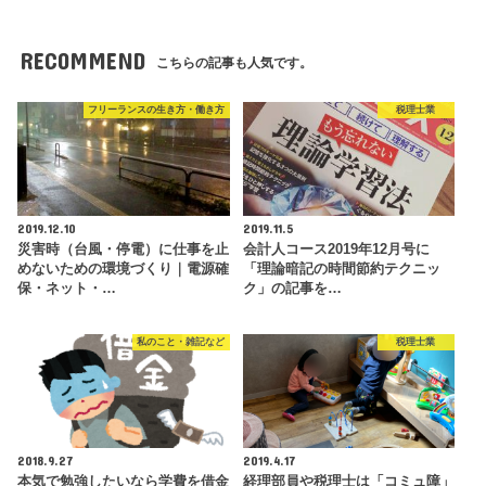
RECOMMEND
こちらの記事も人気です。
フリーランスの生き方・働き方
税理士業
2019.12.10
2019.11.5
災害時（台風・停電）に仕事を止
会計人コース2019年12月号に
めないための環境づくり｜電源確
「理論暗記の時間節約テクニッ
保・ネット・…
ク」の記事を…
私のこと・雑記など
税理士業
2018.9.27
2019.4.17
本気で勉強したいなら学費を借金
経理部員や税理士は「コミュ障」