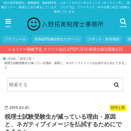
柏市の若手税理士。税務顧問、相続税申告、スポットでのコンサルティング（オンライン可）、各
種セミナー、執筆などの仕事をしています。ブログでは、フリーランス・中小企業に役立つ情報を
発信しています。
menu
search
プロフィール
税務顧問(継続的なサポート)
スポット・単発相談
セミナー開催予定 クラウド会計入門3/7,3/13 税理士独立開業1/23
HOME
税理士業
税理士試験受験生が減っている理由・原因と、ネガティブイメージを払拭するためにできるこ
と
2019.03.01
税理士業
税理士試験受験生が減っている理由・原因
と、ネガティブイメージを払拭するためにで