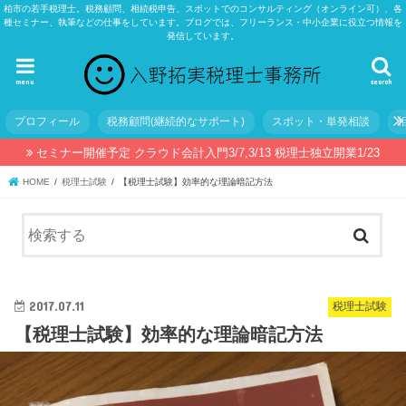
柏市の若手税理士。税務顧問、相続税申告、スポットでのコンサルティング（オンライン可）、各
種セミナー、執筆などの仕事をしています。ブログでは、フリーランス・中小企業に役立つ情報を
発信しています。
menu
search
プロフィール
税務顧問(継続的なサポート)
スポット・単発相談
セミナー開催予定 クラウド会計入門3/7,3/13 税理士独立開業1/23
HOME
税理士試験
【税理士試験】効率的な理論暗記方法
2017.07.11
税理士試験
【税理士試験】効率的な理論暗記方法