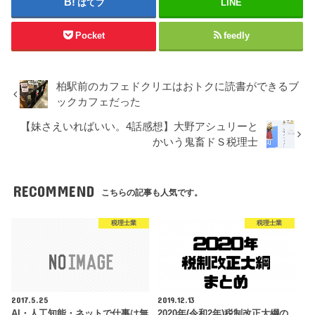
はてブ
LINE
Pocket
feedly
柏駅前のカフェドクリエはおトクに読書ができるブ
ックカフェだった
【妹さえいればいい。4話感想】大野アシュリーと
かいう鬼畜ドＳ税理士
RECOMMEND
こちらの記事も人気です。
税理士業
税理士業
2017.5.25
2019.12.13
AI・人工知能・ネットで仕事は無
2020年(令和2年)税制改正大綱の