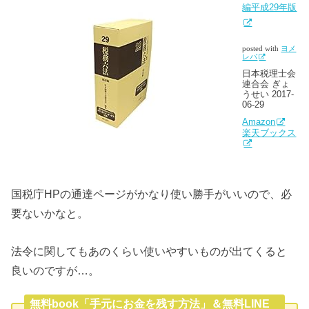
編平成29年版
posted with
ヨメ
レバ
日本税理士会
連合会 ぎょ
うせい 2017-
06-29
Amazon
楽天ブックス
国税庁HPの通達ページがかなり使い勝手がいいので、必
要ないかなと。
法令に関してもあのくらい使いやすいものが出てくると
良いのですが…。
無料book「手元にお金を残す方法」＆無料LINE