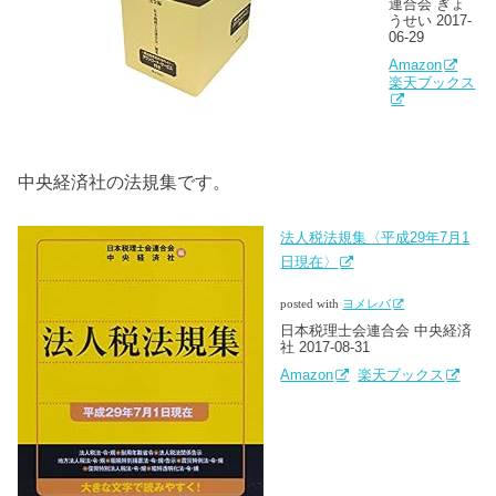
連合会 ぎょ
うせい 2017-
06-29
Amazon
楽天ブックス
中央経済社の法規集です。
法人税法規集〈平成29年7月1
日現在〉
posted with
ヨメレバ
日本税理士会連合会 中央経済
社 2017-08-31
Amazon
楽天ブックス