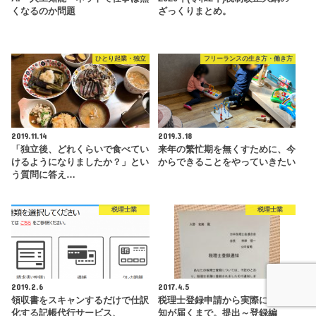
くなるのか問題
ざっくりまとめ。
ひとり起業・独立
フリーランスの生き方・働き方
2019.11.14
2019.3.18
「独立後、どれくらいで食べてい
来年の繁忙期を無くすために、今
けるようになりましたか？」とい
からできることをやっていきたい
う質問に答え…
税理士業
税理士業
2019.2.6
2017.4.5
領収書をスキャンするだけで仕訳
税理士登録申請から実際に登録通
化する記帳代行サービス、
知が届くまで。提出～登録編