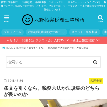
柏市の若手税理士。税務顧問、相続税申告、スポットでのコンサルティング（オンライン可）、各
種セミナー、執筆などの仕事をしています。ブログでは、フリーランス・中小企業に役立つ情報を
発信しています。
menu
search
プロフィール
税務顧問(継続的なサポート)
スポット・単発相談
セミナー開催予定 クラウド会計入門3/7,3/13 税理士独立開業1/23
HOME
税理士業
条文を引くなら、税務六法か法規集のどちらが良いのか
2017.12.29
税理士業
条文を引くなら、税務六法か法規集のどちら
が良いのか