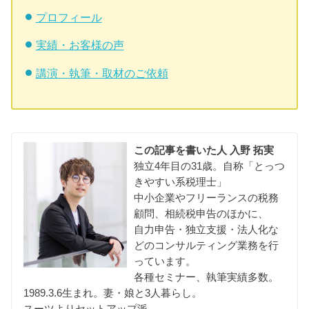
プロフィール
実績・お客様の声
講演・執筆・取材のご依頼
この記事を書いた人
入野 拓実
独立4年目の31歳。自称「とっつ
きやすい系税理士」
中小企業やフリーランスの税務
顧問、相続税申告のほかに、
自力申告・独立支援・法人化な
どのコンサルティング業務を行
っています。
各種セミナー、執筆実績多数。
1989.3.6生まれ。妻・娘と3人暮らし。
スーツよりセットアップ派。