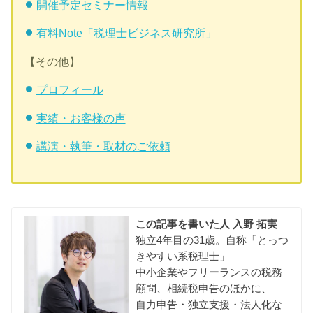
開催予定セミナー情報
有料Note「税理士ビジネス研究所」
【その他】
プロフィール
実績・お客様の声
講演・執筆・取材のご依頼
この記事を書いた人
入野 拓実
独立4年目の31歳。自称「とっつ
きやすい系税理士」
中小企業やフリーランスの税務
顧問、相続税申告のほかに、
自力申告・独立支援・法人化な