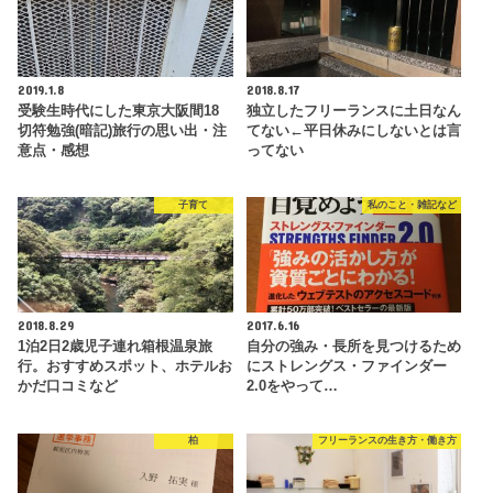
2019.1.8
2018.8.17
受験生時代にした東京大阪間18
独立したフリーランスに土日なん
切符勉強(暗記)旅行の思い出・注
てない←平日休みにしないとは言
意点・感想
ってない
子育て
私のこと・雑記など
2018.8.29
2017.6.16
1泊2日2歳児子連れ箱根温泉旅
自分の強み・長所を見つけるため
行。おすすめスポット、ホテルお
にストレングス・ファインダー
かだ口コミなど
2.0をやって…
柏
フリーランスの生き方・働き方