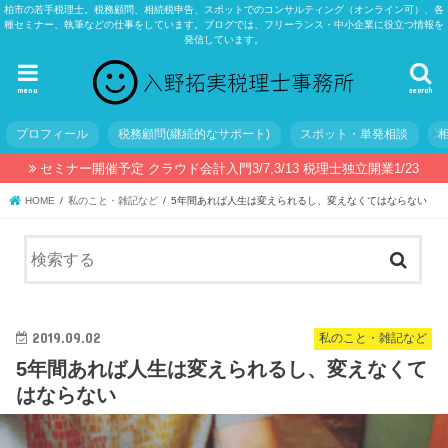
柏市の若手税理士。税務顧問、相続税申告、スポットでのコンサルティング（オンライン可）、各
種セミナー、執筆などの仕事をしています。ブログでは、フリーランス・中小企業に役立つ情報を
発信しています。
menu
search
プロフィール
税務顧問(継続的なサポート)
スポット・単発相談
セミナー開催予定 クラウド会計入門3/7,3/13 税理士独立開業1/23
HOME
私のこと・雑記など
5年間あれば人生は変えられるし、変えなくてはならない
2019.09.02
私のこと・雑記など
5年間あれば人生は変えられるし、変えなくて
はならない