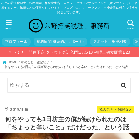
柏市の若手税理士。税務顧問、相続税申告、スポットでのコンサルティング（オンライン可）、各
種セミナー、執筆などの仕事をしています。ブログでは、フリーランス・中小企業に役立つ情報を
発信しています。
menu
search
プロフィール
税務顧問(継続的なサポート)
スポット・単発相談
セミナー開催予定 クラウド会計入門3/7,3/13 税理士独立開業1/23
HOME
私のこと・雑記など
何をやっても3日坊主の僕が続けられたのは「ちょっと辛いこと」だけだった、という話
2019.11.15
私のこと・雑記など
何をやっても3日坊主の僕が続けられたのは
「ちょっと辛いこと」だけだった、という話