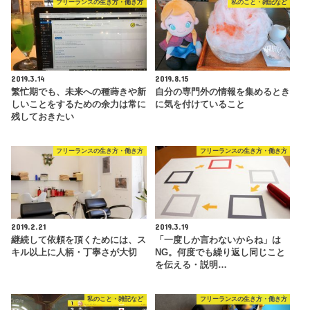
フリーランスの生き方・働き方
私のこと・雑記など
2019.3.14
2019.8.15
繁忙期でも、未来への種蒔きや新
自分の専門外の情報を集めるとき
しいことをするための余力は常に
に気を付けていること
残しておきたい
フリーランスの生き方・働き方
フリーランスの生き方・働き方
2019.2.21
2019.3.19
継続して依頼を頂くためには、ス
「一度しか言わないからね」は
キル以上に人柄・丁寧さが大切
NG。何度でも繰り返し同じこと
を伝える・説明…
私のこと・雑記など
フリーランスの生き方・働き方