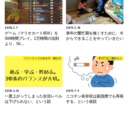
2018.3.7
2019.3.18
ゲーム（マリオカート8DX）を
来年の繁忙期を無くすために、今
500時間プレイ。1万時間の法則
からできることをやっていきたい
より、50…
フリーランスの生き方・働き方
私のこと・雑記など
2018.4.16
2019.7.9
一度上がってしまった生活レベル
ニコチン依存症は副流煙でも再発
は下げられない、という話
する、という仮説