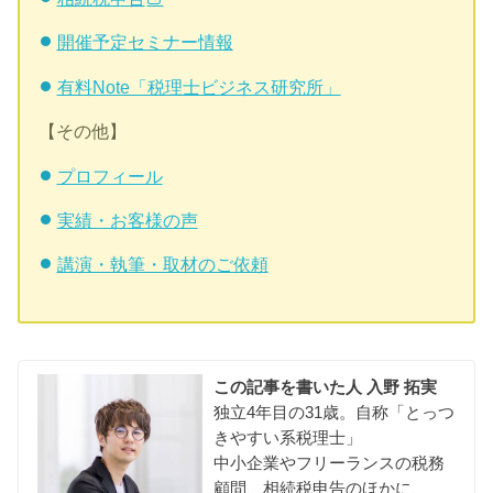
開催予定セミナー情報
有料Note「税理士ビジネス研究所」
【その他】
プロフィール
実績・お客様の声
講演・執筆・取材のご依頼
この記事を書いた人
入野 拓実
独立4年目の31歳。自称「とっつ
きやすい系税理士」
中小企業やフリーランスの税務
顧問、相続税申告のほかに、