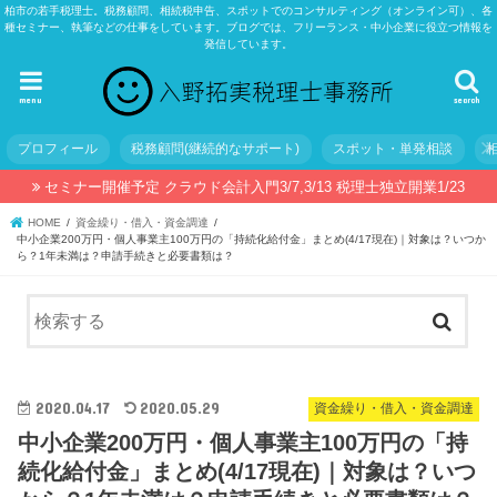
柏市の若手税理士。税務顧問、相続税申告、スポットでのコンサルティング（オンライン可）、各
種セミナー、執筆などの仕事をしています。ブログでは、フリーランス・中小企業に役立つ情報を
発信しています。
menu
search
プロフィール
税務顧問(継続的なサポート)
スポット・単発相談
セミナー開催予定 クラウド会計入門3/7,3/13 税理士独立開業1/23
HOME
資金繰り・借入・資金調達
中小企業200万円・個人事業主100万円の「持続化給付金」まとめ(4/17現在)｜対象は？いつか
ら？1年未満は？申請手続きと必要書類は？
2020.04.17
2020.05.29
資金繰り・借入・資金調達
中小企業200万円・個人事業主100万円の「持
続化給付金」まとめ(4/17現在)｜対象は？いつ