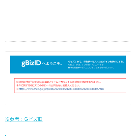
※
参考：
G
ビズ
ID