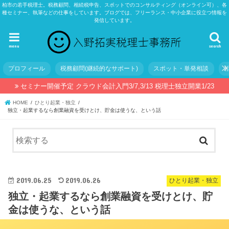
柏市の若手税理士。税務顧問、相続税申告、スポットでのコンサルティング（オンライン可）、各
種セミナー、執筆などの仕事をしています。ブログでは、フリーランス・中小企業に役立つ情報を
発信しています。
menu
search
プロフィール
税務顧問(継続的なサポート)
スポット・単発相談
セミナー開催予定 クラウド会計入門3/7,3/13 税理士独立開業1/23
HOME
ひとり起業・独立
独立・起業するなら創業融資を受けとけ、貯金は使うな、という話
2019.06.25
2019.06.26
ひとり起業・独立
独立・起業するなら創業融資を受けとけ、貯
金は使うな、という話