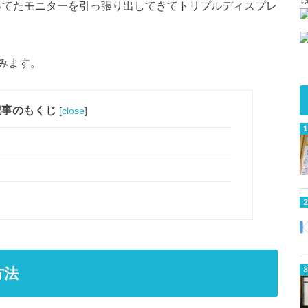
ってたモニターを引っ張り出してきてトリプルディスプレ
みます。
記事のもくじ
[
close
]
方法