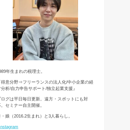
1989年生まれの税理士。
『得意分野⇒フリーランスの法人化/中小企業の経
営分析/自力申告サポート/独立起業支援』
ブログは平日毎日更新。遠方・スポットにも対
応。セミナー自主開催。
妻・娘（2016.2生まれ）と3人暮らし。
Instagram