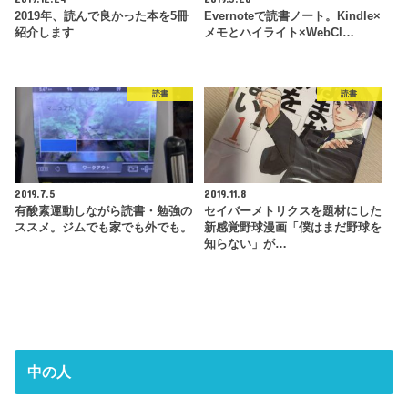
2019年、読んで良かった本を5冊
Evernoteで読書ノート。Kindle×
紹介します
メモとハイライト×WebCl…
読書
読書
2019.7.5
2019.11.8
有酸素運動しながら読書・勉強の
セイバーメトリクスを題材にした
ススメ。ジムでも家でも外でも。
新感覚野球漫画「僕はまだ野球を
知らない」が…
中の人