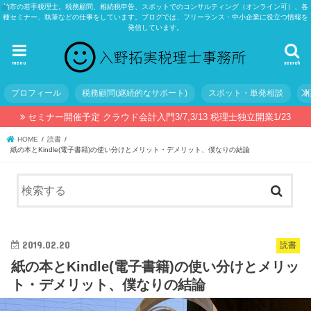
柏市の若手税理士。税務顧問、相続税申告、スポットでのコンサルティング（オンライン可）、各
種セミナー、執筆などの仕事をしています。ブログでは、フリーランス・中小企業に役立つ情報を
発信しています。
menu
search
プロフィール
税務顧問(継続的なサポート)
スポット・単発相談
セミナー開催予定 クラウド会計入門3/7,3/13 税理士独立開業1/23
HOME
読書
紙の本とKindle(電子書籍)の使い分けとメリット・デメリット、僕なりの結論
2019.02.20
読書
紙の本とKindle(電子書籍)の使い分けとメリッ
ト・デメリット、僕なりの結論