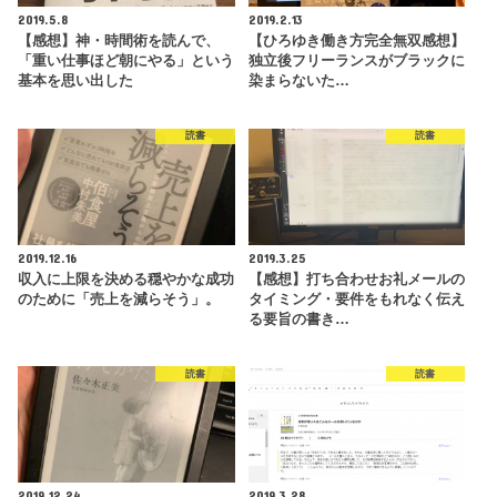
2019.5.8
2019.2.13
【感想】神・時間術を読んで、
【ひろゆき働き方完全無双感想】
「重い仕事ほど朝にやる」という
独立後フリーランスがブラックに
基本を思い出した
染まらないた…
読書
読書
2019.12.16
2019.3.25
収入に上限を決める穏やかな成功
【感想】打ち合わせお礼メールの
のために「売上を減らそう」。
タイミング・要件をもれなく伝え
る要旨の書き…
読書
読書
2019.12.24
2019.3.28