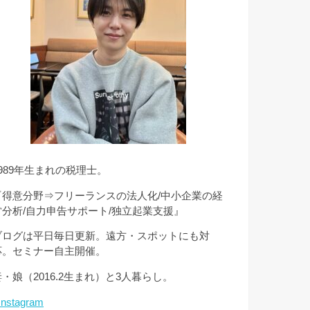
1989年生まれの税理士。
『得意分野⇒フリーランスの法人化/中小企業の経
営分析/自力申告サポート/独立起業支援』
ブログは平日毎日更新。遠方・スポットにも対
応。セミナー自主開催。
妻・娘（2016.2生まれ）と3人暮らし。
Instagram