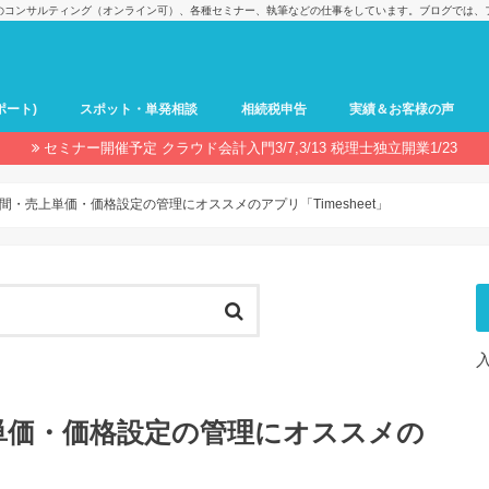
のコンサルティング（オンライン可）、各種セミナー、執筆などの仕事をしています。ブログでは、
ポート)
スポット・単発相談
相続税申告
実績＆お客様の声
セミナー開催予定 クラウド会計入門3/7,3/13 税理士独立開業1/23
間・売上単価・価格設定の管理にオススメのアプリ「Timesheet」
単価・価格設定の管理にオススメの