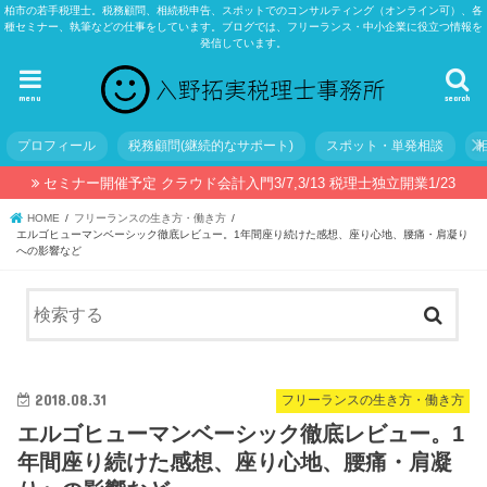
柏市の若手税理士。税務顧問、相続税申告、スポットでのコンサルティング（オンライン可）、各
種セミナー、執筆などの仕事をしています。ブログでは、フリーランス・中小企業に役立つ情報を
発信しています。
menu
search
プロフィール
税務顧問(継続的なサポート)
スポット・単発相談
セミナー開催予定 クラウド会計入門3/7,3/13 税理士独立開業1/23
HOME
フリーランスの生き方・働き方
エルゴヒューマンベーシック徹底レビュー。1年間座り続けた感想、座り心地、腰痛・肩凝り
への影響など
2018.08.31
フリーランスの生き方・働き方
エルゴヒューマンベーシック徹底レビュー。1
年間座り続けた感想、座り心地、腰痛・肩凝