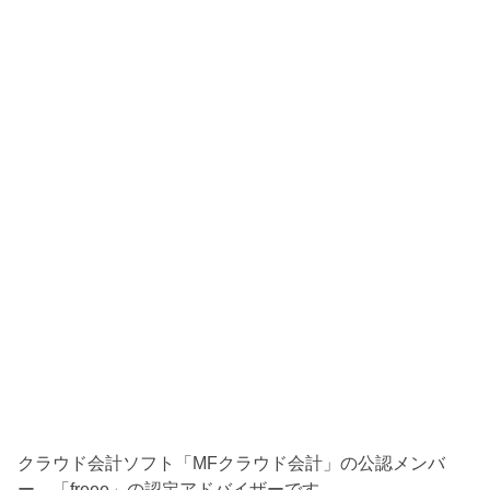
クラウド会計ソフト「MFクラウド会計」の公認メンバ
ー、「freee」の認定アドバイザーです。