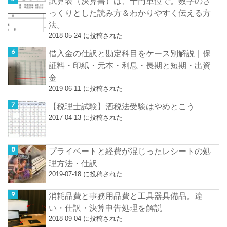
試算表（決算書）は、千円単位で。数字のざ
っくりとした読み方＆わかりやすく伝える方
法。
2018-05-24 に投稿された
借入金の仕訳と勘定科目をケース別解説｜保
証料・印紙・元本・利息・長期と短期・出資
金
2019-06-11 に投稿された
【税理士試験】酒税法受験はやめとこう
2017-04-13 に投稿された
プライベートと経費が混じったレシートの処
理方法・仕訳
2019-07-18 に投稿された
消耗品費と事務用品費と工具器具備品。違
い・仕訳・決算申告処理を解説
2018-09-04 に投稿された