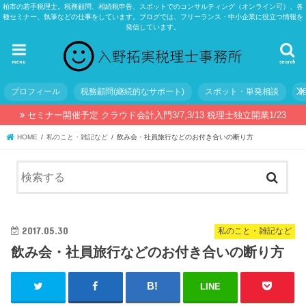
柏市の若手税理士。税務顧問、相続税申告、スポットでのコンサルティング（オンライン可）、各
種セミナー、執筆などの仕事をしています。ブログでは、フリーランス・中小企業に役立つ情報を
発信しています。
menu
search
プロフィール
税務顧問(継続的なサポート)
スポット・単発相談
セミナー開催予定 クラウド会計入門3/7,3/13 税理士独立開業1/23
HOME
私のこと・雑記など
飲み会・社員旅行などのお付き合いの断り方
2017.05.30
私のこと・雑記など
飲み会・社員旅行などのお付き合いの断り方
LINE