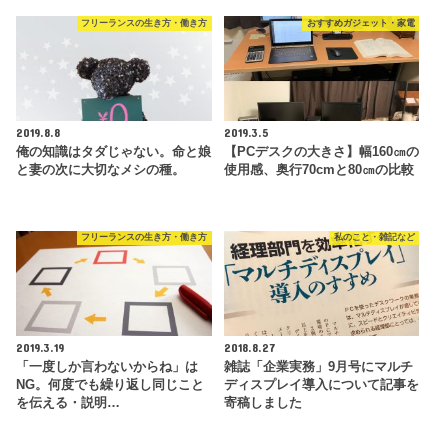
フリーランスの生き方・働き方
おすすめガジェット・家電
2019.8.8
2019.3.5
俺の知識はタダじゃない。命と娘
【PCデスクの大きさ】幅160㎝の
と妻の次に大切なメシの種。
使用感、奥行70cmと80㎝の比較
フリーランスの生き方・働き方
私のこと・雑記など
2019.3.19
2018.8.27
「一度しか言わないからね」は
雑誌「企業実務」9月号にマルチ
NG。何度でも繰り返し同じこと
ディスプレイ導入について記事を
を伝える・説明…
寄稿しました