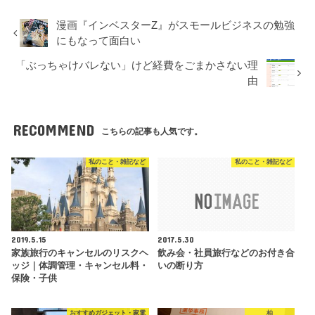
漫画『インベスターZ』がスモールビジネスの勉強
にもなって面白い
「ぶっちゃけバレない」けど経費をごまかさない理
由
RECOMMEND
こちらの記事も人気です。
私のこと・雑記など
私のこと・雑記など
2019.5.15
2017.5.30
家族旅行のキャンセルのリスクヘ
飲み会・社員旅行などのお付き合
ッジ｜体調管理・キャンセル料・
いの断り方
保険・子供
おすすめガジェット・家電
柏