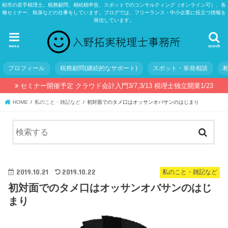
柏市の若手税理士。税務顧問、相続税申告、スポットでのコンサルティング（オンライン可）、各
種セミナー、執筆などの仕事をしています。ブログでは、フリーランス・中小企業に役立つ情報を
発信しています。
menu
search
プロフィール
税務顧問(継続的なサポート)
スポット・単発相談
セミナー開催予定 クラウド会計入門3/7,3/13 税理士独立開業1/23
HOME
私のこと・雑記など
初対面でのタメ口はオッサンオバサンのはじまり
2019.10.21
2019.10.22
私のこと・雑記など
初対面でのタメ口はオッサンオバサンのはじ
まり