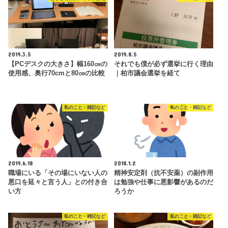
2019.3.5
2019.8.5
【PCデスクの大きさ】幅160㎝の
それでも僕が必ず選挙に行く理由
使用感、奥行70cmと80㎝の比較
｜柏市議会選挙を経て
私のこと・雑記など
私のこと・雑記など
2019.6.18
2018.1.2
職場にいる「その場にいない人の
精神安定剤（抗不安薬）の副作用
悪口を延々と言う人」との付き合
は勉強や仕事に悪影響があるのだ
い方
ろうか
私のこと・雑記など
私のこと・雑記など