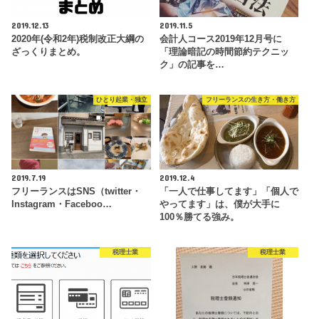
2019.12.13
2019.11.5
2020年(令和2年)税制改正大綱の
会計人コース2019年12月号に
ざっくりまとめ。
「理論暗記の時間節約テクニッ
ク」の記事を…
ひとり起業・独立
フリーランスの生き方・働き方
2019.7.19
2019.12.4
フリーランスはSNS（twitter・
「一人で仕事してます」「個人で
Instagram・Faceboo…
やってます」は、僕が大手に
100％勝てる強み。
税理士業
税理士業