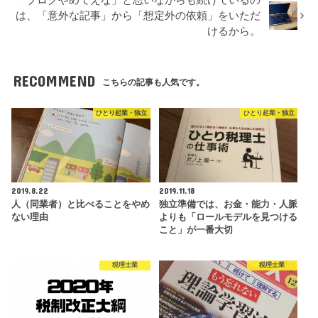
「ブログやめてえな」と思いながらも続けているの
は、「意外な記事」から「想定外の依頼」をいただ
けるから。
RECOMMEND
こちらの記事も人気です。
ひとり起業・独立
ひとり起業・独立
2019.8.22
2019.11.18
人（同業者）と比べることをやめ
独立準備では、お金・能力・人脈
ない理由
よりも「ロールモデルを見つける
こと」が一番大切
税理士業
税理士業