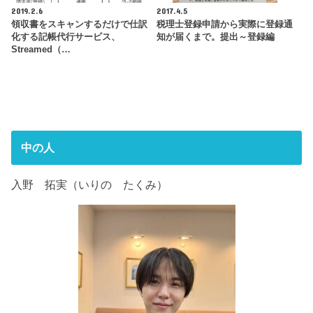
2019.2.6
2017.4.5
領収書をスキャンするだけで仕訳
税理士登録申請から実際に登録通
化する記帳代行サービス、
知が届くまで。提出～登録編
Streamed（…
中の人
入野 拓実（いりの たくみ）