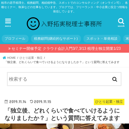
柏市の若手税理士。税務顧問、相続税申告、スポットでのコンサルティング（オンライン可）、各
種セミナー、執筆などの仕事をしています。ブログでは、フリーランス・中小企業に役立つ情報を
発信しています。
menu
search
プロフィール
税務顧問(継続的なサポート)
スポット・単発相談
セミナー開催予定 クラウド会計入門3/7,3/13 税理士独立開業1/23
HOME
ひとり起業・独立
「独立後、どれくらいで食べていけるようになりましたか？」という質問に答えてみます
2019.11.14
2019.11.15
ひとり起業・独立
「独立後、どれくらいで食べていけるように
なりましたか？」という質問に答えてみます