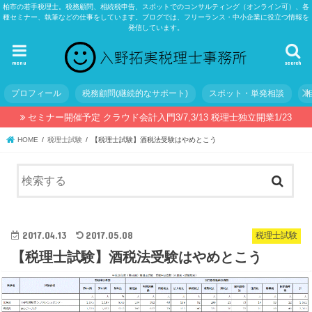
柏市の若手税理士。税務顧問、相続税申告、スポットでのコンサルティング（オンライン可）、各
種セミナー、執筆などの仕事をしています。ブログでは、フリーランス・中小企業に役立つ情報を
発信しています。
menu
search
プロフィール
税務顧問(継続的なサポート)
スポット・単発相談
セミナー開催予定 クラウド会計入門3/7,3/13 税理士独立開業1/23
HOME
税理士試験
【税理士試験】酒税法受験はやめとこう
2017.04.13
2017.05.08
税理士試験
【税理士試験】酒税法受験はやめとこう