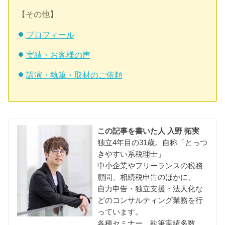
【その他】
プロフィール
実績・お客様の声
講演・執筆・取材のご依頼
この記事を書いた人
入野 拓実
独立4年目の31歳。自称「とっつ
きやすい系税理士」
中小企業やフリーランスの税務
顧問、相続税申告のほかに、
自力申告・独立支援・法人化な
どのコンサルティング業務を行
っています。
各種セミナー、執筆実績多数。