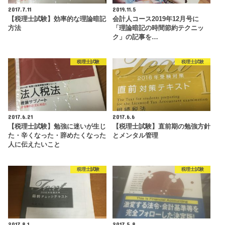
2017.7.11
2019.11.5
【税理士試験】効率的な理論暗記
会計人コース2019年12月号に
方法
「理論暗記の時間節約テクニッ
ク」の記事を…
税理士試験
税理士試験
2017.6.21
2017.6.6
【税理士試験】勉強に迷いが生じ
【税理士試験】直前期の勉強方針
た・辛くなった・辞めたくなった
とメンタル管理
人に伝えたいこと
税理士試験
税理士試験
2017.8.1
2017.5.8