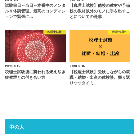
試験前日～当日～本番中のメンタ
【税理士試験】他校の教材や予備
ル＆体調管理。最高のコンディシ
校の教材以外のモノに手を出すこ
ョンで緊張に…
とについての是非
税理士試験
税理士試験
2019.8.13
2018.5.16
税理士試験後に襲われる燃え尽き
【税理士試験】受験しながらの就
症候群との付き合い方
職・結婚・出産の体験談。振り返
りつつタイミ…
中の人