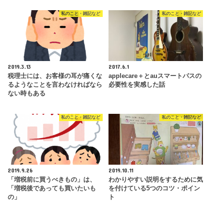
私のこと・雑記など
私のこと・雑記など
2019.3.13
2017.6.1
税理士には、お客様の耳が痛くな
applecare＋とauスマートパスの
るようなことを言わなければなら
必要性を実感した話
ない時もある
私のこと・雑記など
私のこと・雑記など
2019.9.26
2019.10.11
「増税前に買うべきもの」は、
わかりやすい説明をするために気
「増税後であっても買いたいも
を付けている5つのコツ・ポイン
の」
ト