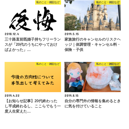
私のこと・雑記など
私のこと・雑記など
2018.12.4
2019.5.15
三十路直前既婚子持ちフリーラン
家族旅行のキャンセルのリスクヘ
スが「20代のうちにやっておけ
ッジ｜体調管理・キャンセル料・
ばよかった」…
保険・子供
私のこと・雑記など
私のこと・雑記など
2019.4.22
2019.8.15
【お知らせ記事】20代終わった
自分の専門外の情報を集めるとき
し平成終わるし、ここらでもう一
に気を付けていること
度人生変えた…