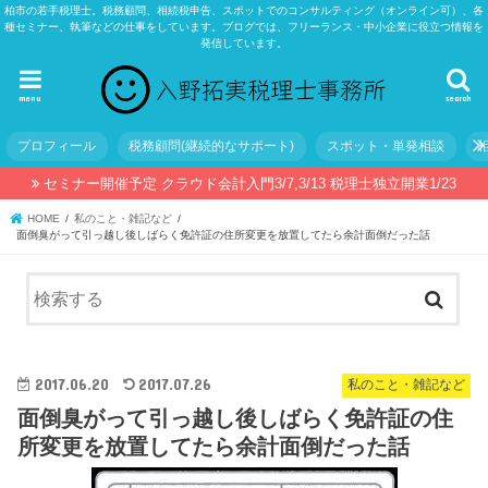
柏市の若手税理士。税務顧問、相続税申告、スポットでのコンサルティング（オンライン可）、各
種セミナー、執筆などの仕事をしています。ブログでは、フリーランス・中小企業に役立つ情報を
発信しています。
menu
search
プロフィール
税務顧問(継続的なサポート)
スポット・単発相談
セミナー開催予定 クラウド会計入門3/7,3/13 税理士独立開業1/23
HOME
私のこと・雑記など
面倒臭がって引っ越し後しばらく免許証の住所変更を放置してたら余計面倒だった話
2017.06.20
2017.07.26
私のこと・雑記など
面倒臭がって引っ越し後しばらく免許証の住
所変更を放置してたら余計面倒だった話