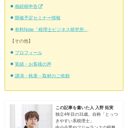
相続税申告
開催予定セミナー情報
有料Note「税理士ビジネス研究所」
【その他】
プロフィール
実績・お客様の声
講演・執筆・取材のご依頼
この記事を書いた人
入野 拓実
独立4年目の31歳。自称「とっつ
きやすい系税理士」
中小企業やフリーランスの税務