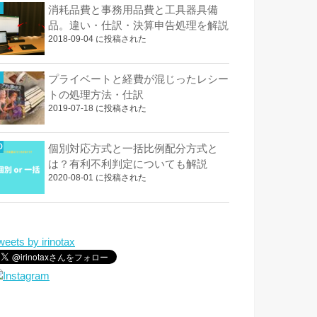
消耗品費と事務用品費と工具器具備
品。違い・仕訳・決算申告処理を解説
2018-09-04 に投稿された
プライベートと経費が混じったレシー
トの処理方法・仕訳
2019-07-18 に投稿された
個別対応方式と一括比例配分方式と
は？有利不利判定についても解説
2020-08-01 に投稿された
weets by irinotax