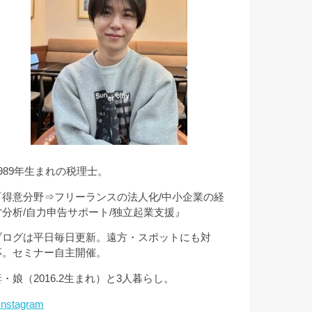
1989年生まれの税理士。
『得意分野⇒フリーランスの法人化/中小企業の経
営分析/自力申告サポート/独立起業支援』
ブログは平日毎日更新。遠方・スポットにも対
応。セミナー自主開催。
妻・娘（2016.2生まれ）と3人暮らし。
Instagram