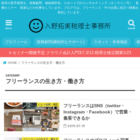
柏市の若手税理士。税務顧問、相続税申告、スポットでのコンサルティング（オンライン可）、各
種セミナー、執筆などの仕事をしています。ブログでは、フリーランス・中小企業に役立つ情報を
発信しています。
menu
search
プロフィール
税務顧問(継続的なサポート)
スポット・単発相談
セミナー開催予定 クラウド会計入門3/7,3/13 税理士独立開業1/23
HOME
フリーランスの生き方・働き方
フリーランスの生き方・働き方
ひとり起業・独立
フリーランスはSNS（twitter・
Instagram・Facebook）で営業・
集客できるか
2019.07.19
フリーランスの生き方・働き方