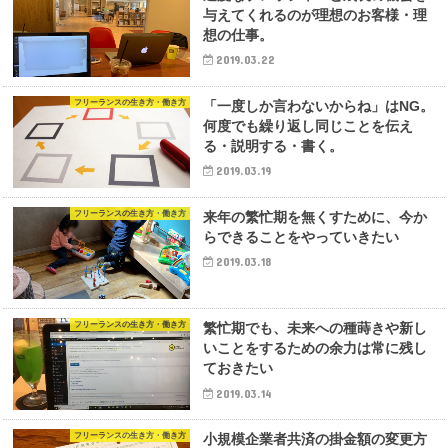
与えてくれるのが理想のお客様・理
想の仕事。
2019.03.22
フリーランスの生き方・働き方
「一度しか言わないからね」はNG。
何度でも繰り返し同じことを伝え
る・説明する・書く。
2019.03.19
フリーランスの生き方・働き方
来年の繁忙期を無くすために、今か
らできることをやっていきたい
2019.03.18
フリーランスの生き方・働き方
繁忙期でも、未来への種蒔きや新し
いことをするための余力は常に残し
ておきたい
2019.03.14
フリーランスの生き方・働き方
小規模企業者共済の掛金額の変更方